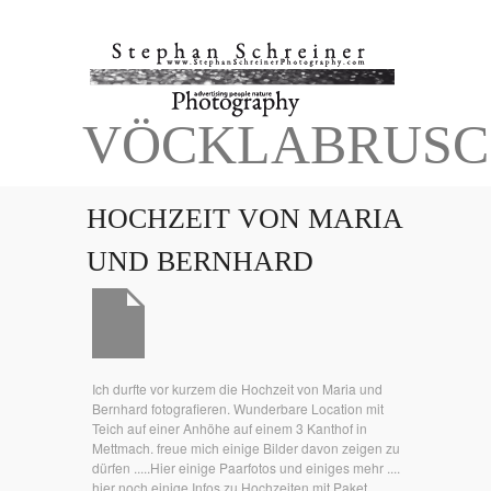
VÖCKLABRUSC
HOCHZEIT VON MARIA
UND BERNHARD
Ich durfte vor kurzem die Hochzeit von Maria und
Bernhard fotografieren. Wunderbare Location mit
Teich auf einer Anhöhe auf einem 3 Kanthof in
Mettmach. freue mich einige Bilder davon zeigen zu
dürfen .....Hier einige Paarfotos und einiges mehr ....
hier noch einige Infos zu Hochzeiten mit Paket